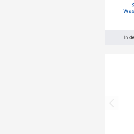
Was
240x
Pu
In d