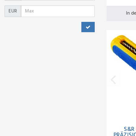
EUR
In d
S&R 
PRÄZISI