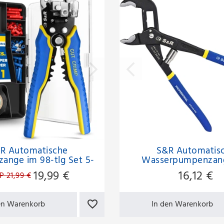
R Automatische
S&R Automatis
rzange im 98-tlg Set 5-
Wasserpumpenzan
in-1
patentierte
19,99 €
16,12 €
P 21,99 €
Schnellspannmecha
240x35mm, CR-V, d
ummantelte Gri
en Warenkorb
In den Warenkorb