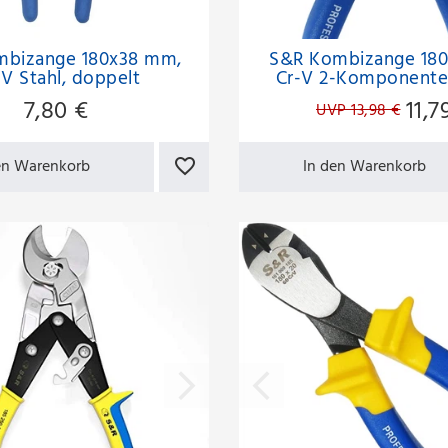
mbizange 180x38 mm,
S&R Kombizange 18
V Stahl, doppelt
Cr-V 2-Komponenten
mantelte Griffe
gummiert
7,80 €
11,7
UVP 13,98 €
en Warenkorb
In den Warenkorb