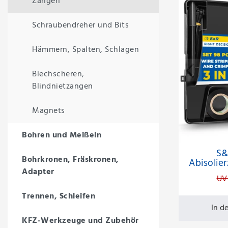
Zangen
Schraubendreher und Bits
Hämmern, Spalten, Schlagen
Blechscheren,
Blindnietzangen
Magnets
Bohren und Meißeln
S&
Bohrkronen, Fräskronen,
Abisolie
Adapter
UV
Trennen, Schleifen
In d
KFZ-Werkzeuge und Zubehör