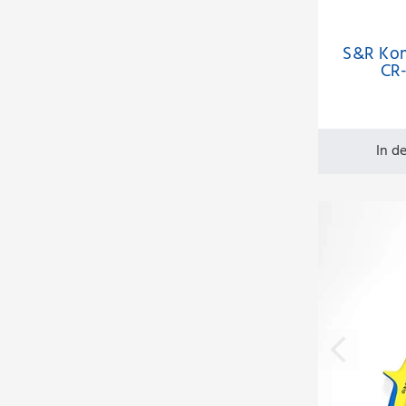
S&R Ko
CR-
um
In d