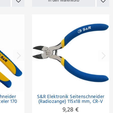
In den Warenkorb
hneider
S&R Elektronik Seitenschneider
eler 170
(Radiozange) 115x18 mm, CR-V
Stahl PVC-beschichtete Griffe
9,28 €