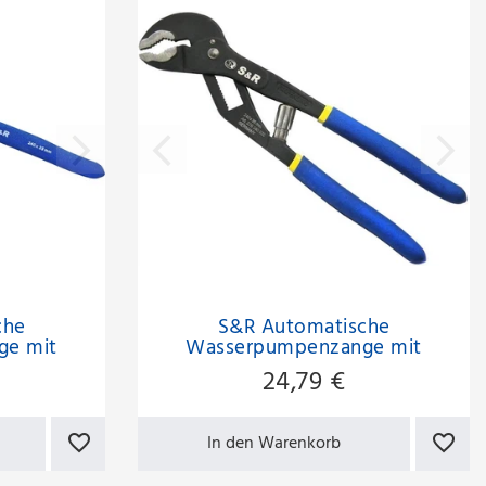
che
S&R Automatische
ge mit
Wasserpumpenzange mit
m
patentiertem
24,79 €
nismus
Schnellspannmechanismus 300
oppelt
x 40 mm, CR-V, doppelt
ffe
ummantelte Griffe,
In den Warenkorb
PROFESSIONAL