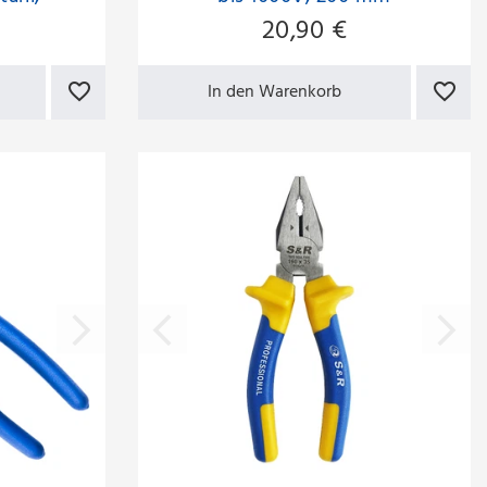
hitze- &
20,90 €
ärte 42–48
–62 HRC,
 2-
In den Warenkorb
tschfest,
6mm – für
nium