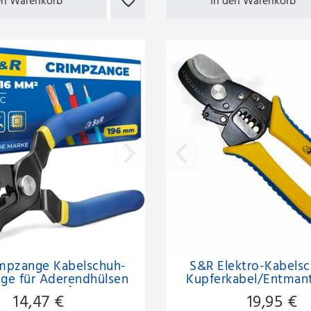
en Warenkorb
In den Warenkorb
mpzange Kabelschuh-
S&R Elektro-Kabelsc
nge für Aderendhülsen
Kupferkabel/Entmant
0.75-16mm²
mm
14,47 €
19,95 €