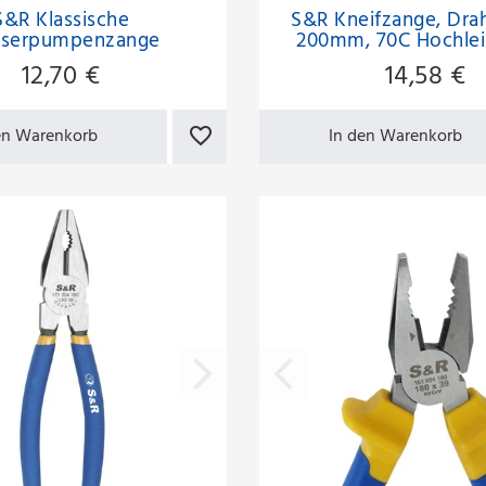
S&R Klassische
S&R Kneifzange, Dra
serpumpenzange
200mm, 70C Hochlei
33mm, CR-V Stahl,
Kohlenstoffstahl, hi
12,70 €
14,58 €
lvereschichtung
induktionsgehärtete S
HRC 66, blaue rutsch
Griffe
en Warenkorb
In den Warenkorb