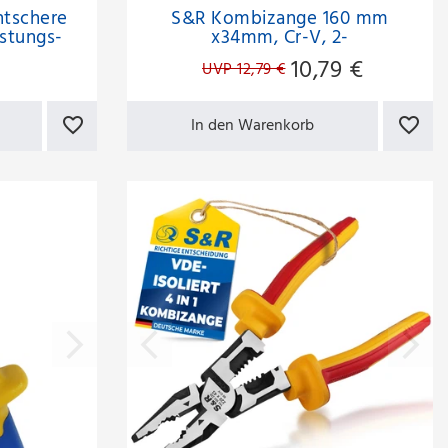
htschere
S&R Kombizange 160 mm
stungs-
x34mm, Cr-V, 2-
tze- und
Komponentengriffen, gummiert
10,79 €
UVP 12,79 €
chneiden,
feste 2K-
In den Warenkorb