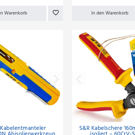
en Warenkorb
In den Warenkorb
Kabelentmanteler
S&R Kabelschere 16
ON Abisolierwerkzeug,
isoliert – 60CrV-S