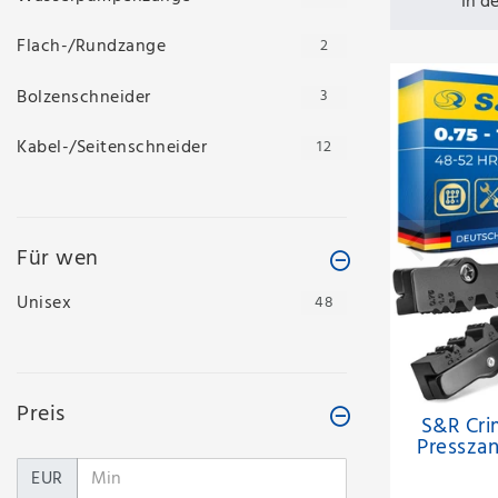
In d
Flach-/Rundzange
2
Bolzenschneider
3
Kabel-/Seitenschneider
12
Für wen
Unisex
48
Preis
S&R Cri
Pressza
EUR