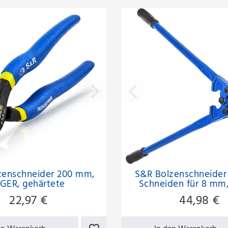
zenschneider 200 mm,
S&R Bolzenschneide
IGER, gehärtete
Schneiden für 8 mm
idkanten, 60 Chrom
Molybdän, Profess
22,97 €
44,98 €
ybdän, HRC58-62,
Professional