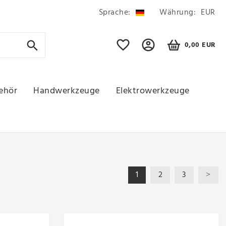
Sprache:
Währung:
EUR
0,00 EUR
ehör
Handwerkzeuge
Elektrowerkzeuge
1
2
3
>