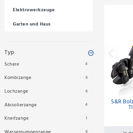
Elektrowerkzeuge
Garten und Haus
Typ
Schere
4
Kombizange
6
Lochzange
6
S&R Bol
Abisolierzange
4
T
Schne
Mol
Kneifzange
1
Wasserpumpenzange
6