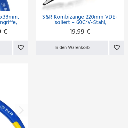
0x38mm,
S&R Kombizange 220mm VDE-
griffe,
isoliert – 60CrV-Stahl,
gesenkgeschmiedet, hitze- &
9 €
19,99 €
induktionsgehärtet, 1000V, 2-
Komponentengriffe rutschfest,
für Stahl/Kupfer/Aluminium,
In den Warenkorb
HRC 42–48/56–62, AWG10–18,
gezahnte Backen für Draht &
Kabel