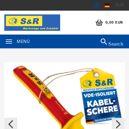
EUR
0,00 EUR
MENÜ
Search