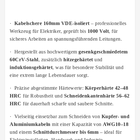
·
Kabelschere 160mm VDE-isoliert
– professionelles
Werkzeug für Elektriker, geprüft bis
1000 Volt
, für
sicheres Arbeiten an spannungsführenden Leitungen.
·
Hergestellt aus hochwertigem
gesenkgeschmiedetem
60CrV-Stahl
, zusätzlich
hitzegehärtet
und
induktionsgehärtet
, was für besondere Stabilität und
eine extrem lange Lebensdauer sorgt.
·
Präzise abgestimmte Härtewerte:
Körperhärte 42–48
HRC
für Robustheit und
Schneidenkantenhärte 56–62
HRC
für dauerhaft scharfe und saubere Schnitte.
·
Vielseitig einsetzbar zum Schneiden von
Kupfer- und
Aluminiumkabeln
mit einer Kapazität von
AWG10–18
und einem
Schnittdurchmesser bis 6mm
– ideal für
Elektroinstallation, Handwerk und Industrie.