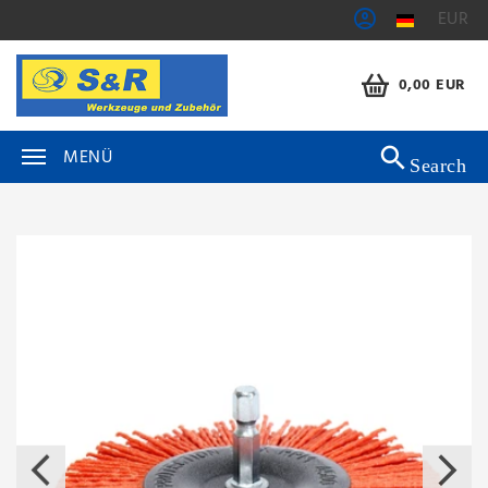
EUR
0,00 EUR
MENÜ
Search