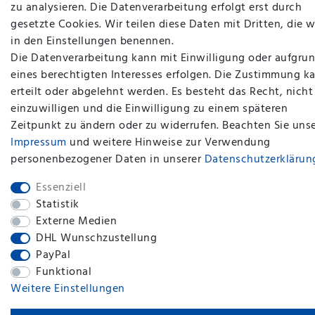
zu analysieren. Die Datenverarbeitung erfolgt erst durch
gesetzte Cookies. Wir teilen diese Daten mit Dritten, die w
in den Einstellungen benennen.
Die Datenverarbeitung kann mit Einwilligung oder aufgru
plentymarkets Template von
Plenty Lions
eines berechtigten Interesses erfolgen. Die Zustimmung k
erteilt oder abgelehnt werden. Es besteht das Recht, nicht
einzuwilligen und die Einwilligung zu einem späteren
BACK TO TOP
Zeitpunkt zu ändern oder zu widerrufen. Beachten Sie uns
Impressum
und weitere Hinweise zur Verwendung
personenbezogener Daten in unserer
Daten­schutz­erklärun
Essenziell
Statistik
Externe Medien
DHL Wunschzustellung
PayPal
Funktional
Weitere Einstellungen