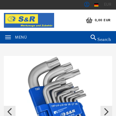
EUR
0,00 EUR
MENÜ
Search