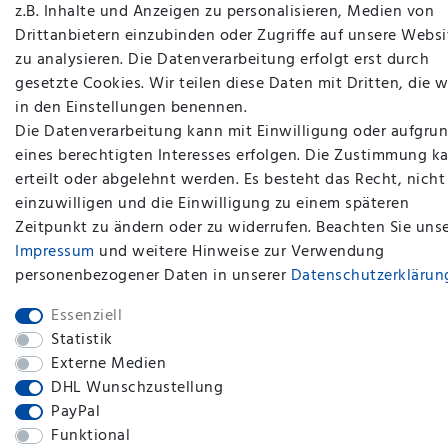
z.B. Inhalte und Anzeigen zu personalisieren, Medien von
Drittanbietern einzubinden oder Zugriffe auf unsere Websi
zu analysieren. Die Datenverarbeitung erfolgt erst durch
gesetzte Cookies. Wir teilen diese Daten mit Dritten, die w
in den Einstellungen benennen.
Die Datenverarbeitung kann mit Einwilligung oder aufgru
eines berechtigten Interesses erfolgen. Die Zustimmung k
erteilt oder abgelehnt werden. Es besteht das Recht, nicht
einzuwilligen und die Einwilligung zu einem späteren
plentymarkets Template von
Plenty Lions
Zeitpunkt zu ändern oder zu widerrufen. Beachten Sie uns
Impressum
und weitere Hinweise zur Verwendung
personenbezogener Daten in unserer
Daten­schutz­erklärun
BACK TO TOP
Essenziell
Statistik
Externe Medien
DHL Wunschzustellung
PayPal
Funktional