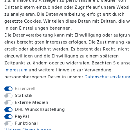
z.B. Inhalte und Anzeigen zu personalisieren, Medien von
Drittanbietern einzubinden oder Zugriffe auf unsere Websi
zu analysieren. Die Datenverarbeitung erfolgt erst durch
gesetzte Cookies. Wir teilen diese Daten mit Dritten, die w
in den Einstellungen benennen.
Die Datenverarbeitung kann mit Einwilligung oder aufgru
eines berechtigten Interesses erfolgen. Die Zustimmung k
erteilt oder abgelehnt werden. Es besteht das Recht, nicht
einzuwilligen und die Einwilligung zu einem späteren
plentymarkets Template von
Plenty Lions
Zeitpunkt zu ändern oder zu widerrufen. Beachten Sie uns
Impressum
und weitere Hinweise zur Verwendung
personenbezogener Daten in unserer
Daten­schutz­erklärun
BACK TO TOP
Essenziell
Statistik
Externe Medien
DHL Wunschzustellung
PayPal
Funktional