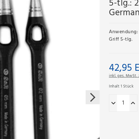
5-tlg.: 
German
Anwendung: H
Griff 5-tlg.
42,95 
inkl. ges. MwSt. 
Inhalt
1
Stück