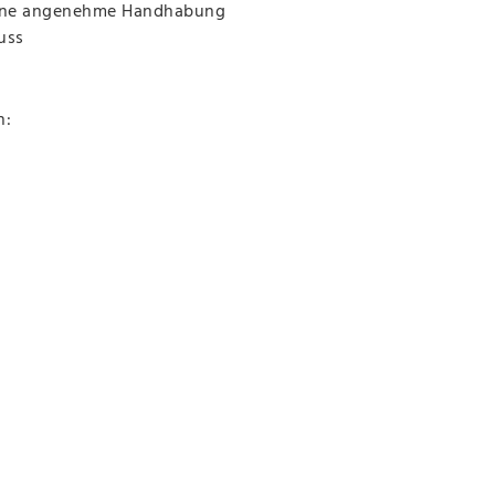
 eine angenehme Handhabung
uss
n: