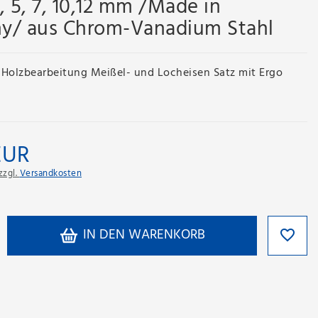
2, 5, 7, 10,12 mm /Made in
y/ aus Chrom-Vanadium Stahl
olzbearbeitung Meißel- und Locheisen Satz mit Ergo
EUR
zzgl.
Versandkosten
IN DEN WARENKORB