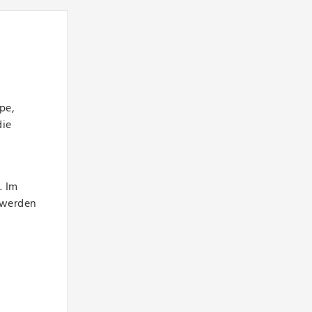
pe,
die
. Im
 werden