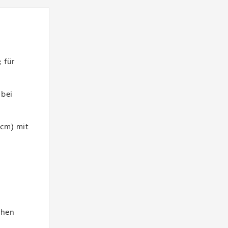
 für
 bei
(cm) mit
chen