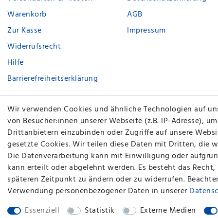
Warenkorb
AGB
Zur Kasse
Impressum
Widerrufsrecht
Hilfe
Barrierefreiheitserklärung
Vertrag widerrufen
Wir verwenden Cookies und ähnliche Technologien auf un
von Besucher:innen unserer Webseite (z.B. IP-Adresse), um
Kontakt
Drittanbietern einzubinden oder Zugriffe auf unsere Websit
gesetzte Cookies. Wir teilen diese Daten mit Dritten, die 
Die Datenverarbeitung kann mit Einwilligung oder aufgrun
kann erteilt oder abgelehnt werden. Es besteht das Recht,
späteren Zeitpunkt zu ändern oder zu widerrufen. Beachte
Verwendung personenbezogener Daten in unserer
Daten­s
Essenziell
Statistik
Externe Medien
plentymarkets Template von
Plenty Lions