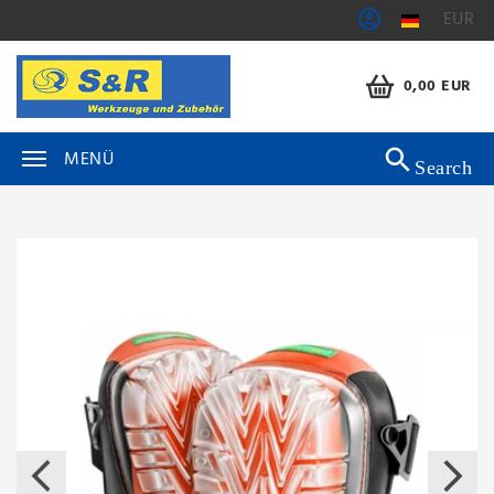
EUR
0,00 EUR
MENÜ
Search