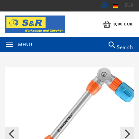
EUR
0,00 EUR
MENÜ
Search