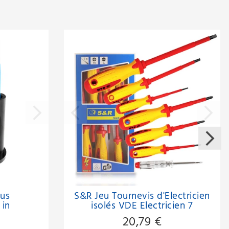
us
S&R Jeu Tournevis d'Electricien
 in
isolés VDE Electricien 7
chrome
pièces,avec Tournevis testeur.
20,79 €
nce 1, 2,
Qualité professionnelle