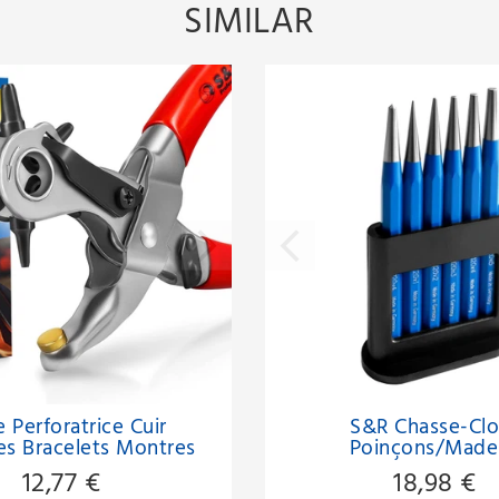
SIMILAR
e Perforatrice Cuir
S&R Chasse-Clo
es Bracelets Montres
Poinçons/Made
Made in Germany
Germany/Acier au 
12,77 €
18,98 €
vanadium haute résista