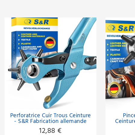
Perforatrice Cuir Trous Ceinture
Pinc
- S&R Fabrication allemande
Ceintur
S&R 
12,88 €