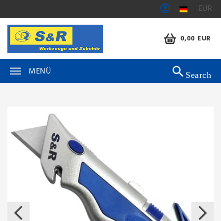
EUR
0,00 EUR
MENÜ
Search