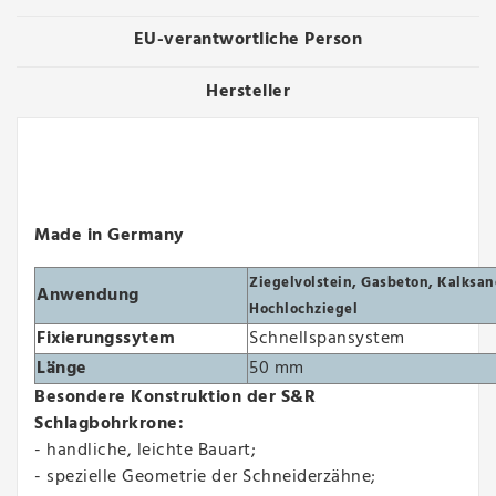
EU-verantwortliche Person
Hersteller
Made in Germany
Ziegelvolstein, Gasbeton, Kalksan
Anwendung
Hochlochziegel
Fixierungssytem
Schnellspansystem
Länge
50 mm
Besondere Konstruktion der S&R
Schlagbohrkrone:
- handliche, leichte Bauart;
- spezielle Geometrie der Schneiderzähne;