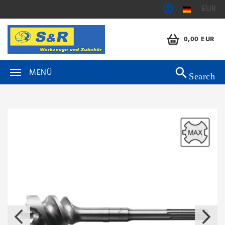
EUR
0,00 EUR
MENÜ
Search