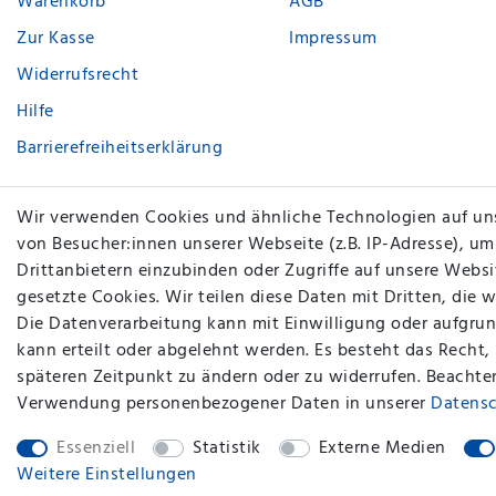
Warenkorb
AGB
Zur Kasse
Impressum
Widerrufsrecht
Hilfe
Barrierefreiheitserklärung
Vertrag widerrufen
Wir verwenden Cookies und ähnliche Technologien auf un
von Besucher:innen unserer Webseite (z.B. IP-Adresse), um
Kontakt
Drittanbietern einzubinden oder Zugriffe auf unsere Websit
gesetzte Cookies. Wir teilen diese Daten mit Dritten, die 
Die Datenverarbeitung kann mit Einwilligung oder aufgrun
kann erteilt oder abgelehnt werden. Es besteht das Recht,
späteren Zeitpunkt zu ändern oder zu widerrufen. Beachte
Verwendung personenbezogener Daten in unserer
Daten­s
Essenziell
Statistik
Externe Medien
plentymarkets Template von
Plenty Lions
Weitere Einstellungen