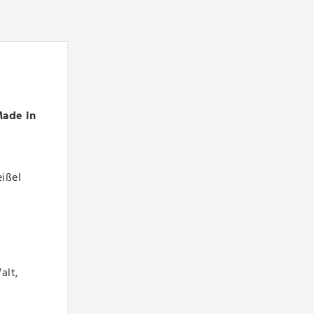
ade in
ißel
alt,