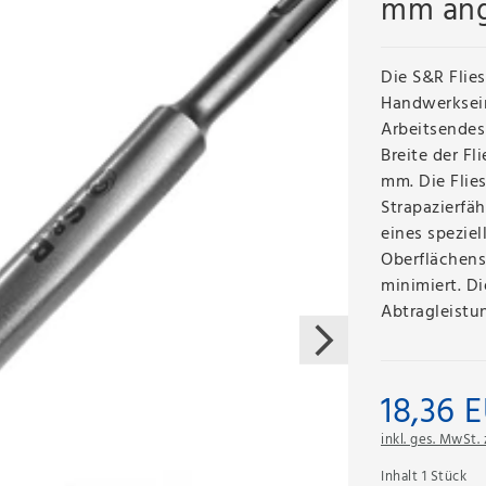
mm ange
Die S&R Flies
Handwerksein
Arbeitsendes 
Breite der F
mm. Die Flie
Strapazierfä
eines speziel
Oberflächens
minimiert. Di
Abtragleistu
18,36 
inkl. ges. MwSt. 
Inhalt
1
Stück