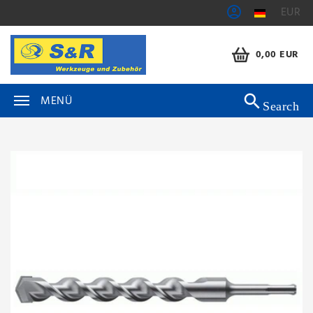
EUR
0,00 EUR
MENÜ
Search