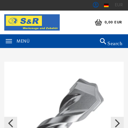
EUR
0,00 EUR
MENÜ
Search