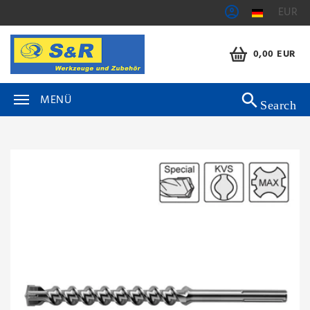
EUR
0,00 EUR
MENÜ
Search