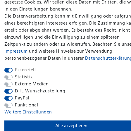
gesetzte Cookies. Wir teilen diese Daten mit Dritten, die w
in den Einstellungen benennen.
Die Datenverarbeitung kann mit Einwilligung oder aufgru
eines berechtigten Interesses erfolgen. Die Zustimmung k
erteilt oder abgelehnt werden. Es besteht das Recht, nicht
plentymarkets Template von
Plenty Lions
einzuwilligen und die Einwilligung zu einem späteren
Zeitpunkt zu ändern oder zu widerrufen. Beachten Sie uns
Impressum
und weitere Hinweise zur Verwendung
BACK TO TOP
personenbezogener Daten in unserer
Daten­schutz­erklärun
Essenziell
Statistik
Externe Medien
DHL Wunschzustellung
PayPal
Funktional
Weitere Einstellungen
Alle akzeptieren