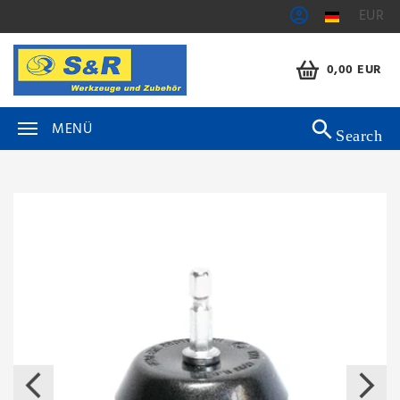
EUR
0,00 EUR
MENÜ
Search