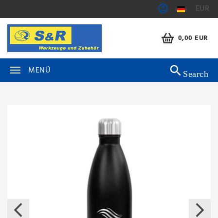
EUR
0,00 EUR
MENÜ
Search