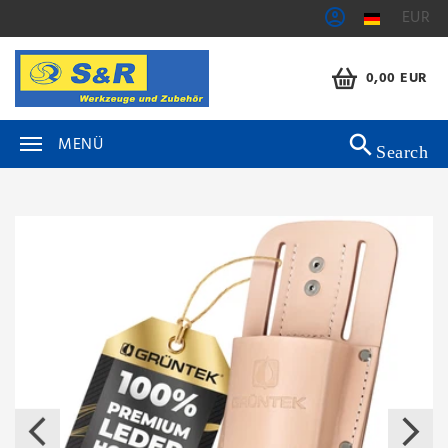
EUR
0,00 EUR
MENÜ
Search