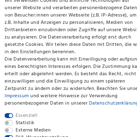
Wir verwenden Cookies und ähnliche Technologien auf
unserer Website und verarbeiten personenbezogene Daten
von Besucher:innen unserer Webseite (z.B. IP-Adresse), um
z.B. Inhalte und Anzeigen zu personalisieren, Medien von
Drittanbietern einzubinden oder Zugriffe auf unsere Websi
zu analysieren. Die Datenverarbeitung erfolgt erst durch
gesetzte Cookies. Wir teilen diese Daten mit Dritten, die w
in den Einstellungen benennen.
Die Datenverarbeitung kann mit Einwilligung oder aufgru
plentymarkets Template von
Plenty Lions
eines berechtigten Interesses erfolgen. Die Zustimmung k
erteilt oder abgelehnt werden. Es besteht das Recht, nicht
einzuwilligen und die Einwilligung zu einem späteren
BACK TO TOP
Zeitpunkt zu ändern oder zu widerrufen. Beachten Sie uns
Impressum
und weitere Hinweise zur Verwendung
personenbezogener Daten in unserer
Daten­schutz­erklärun
Essenziell
Statistik
Externe Medien