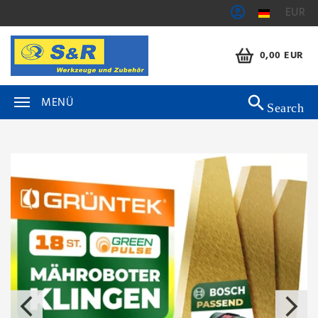
EUR
0,00 EUR
MENÜ
Search