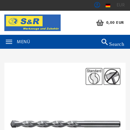
EUR
0,00 EUR
MENÜ
Search