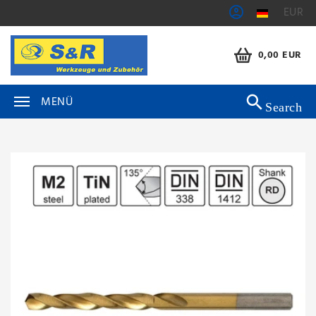
EUR
0,00 EUR
MENÜ
Search