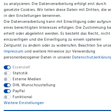
zu analysieren. Die Datenverarbeitung erfolgt erst durch
gesetzte Cookies. Wir teilen diese Daten mit Dritten, die w
in den Einstellungen benennen.
Die Datenverarbeitung kann mit Einwilligung oder aufgru
eines berechtigten Interesses erfolgen. Die Zustimmung k
erteilt oder abgelehnt werden. Es besteht das Recht, nicht
plentymarkets Template von
Plenty Lions
einzuwilligen und die Einwilligung zu einem späteren
Zeitpunkt zu ändern oder zu widerrufen. Beachten Sie uns
BACK TO TOP
Impressum
und weitere Hinweise zur Verwendung
personenbezogener Daten in unserer
Daten­schutz­erklärun
Essenziell
Statistik
Externe Medien
DHL Wunschzustellung
PayPal
Funktional
Weitere Einstellungen